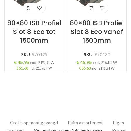
80×80 ISB Profiel
80×80 ISB Profiel
Slot 8 Eco tot
Slot 8 Eco vanaf
1500mm
1500mm
SKU:
970129
SKU:
970130
€
45,95
€
45,95
excl. 21% BTW
excl. 21% BTW
€
55,60
incl. 21% BTW
€
55,60
incl. 21% BTW
Gratis op maat gezaagd
Ruim assortiment
Eigen
voorraad
Verzending binnen 1-8 werkdagen
Profiel