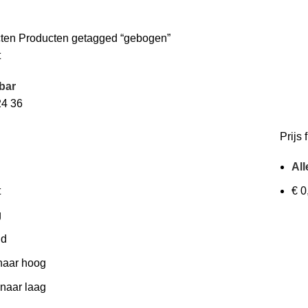
cten
Producten getagged “gebogen”
t
bar
24
36
Prijs f
All
t
€
0
g
id
 naar hoog
 naar laag