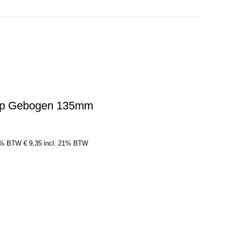
ep Gebogen 135mm
1% BTW
€
9,35
incl. 21% BTW