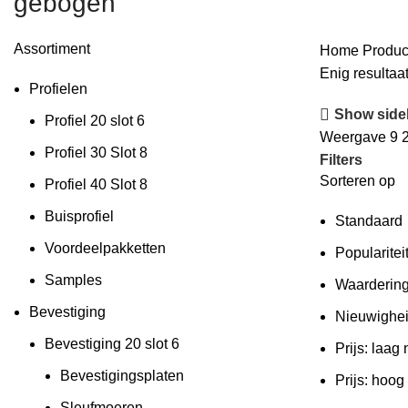
gebogen
Assortiment
Home
Produ
Enig resultaa
Profielen
Show side
Profiel 20 slot 6
Weergave
9
Profiel 30 Slot 8
Filters
Sorteren op
Profiel 40 Slot 8
Buisprofiel
Standaard
Voordeelpakketten
Popularitei
Samples
Waarderin
Bevestiging
Nieuwighe
Bevestiging 20 slot 6
Prijs: laag
Bevestigingsplaten
Prijs: hoog
Sleufmoeren