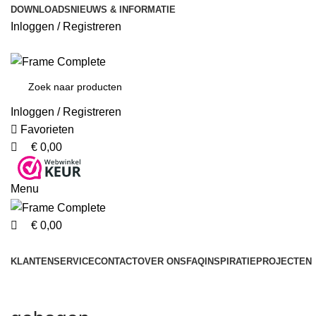
0
0
DOWNLOADS
NIEUWS & INFORMATIE
Inloggen / Registreren
Inloggen / Registreren
Favorieten
€
0,00
Menu
€
0,00
Producten
KLANTENSERVICE
CONTACT
OVER ONS
FAQ
INSPIRATIE
PROJECTEN