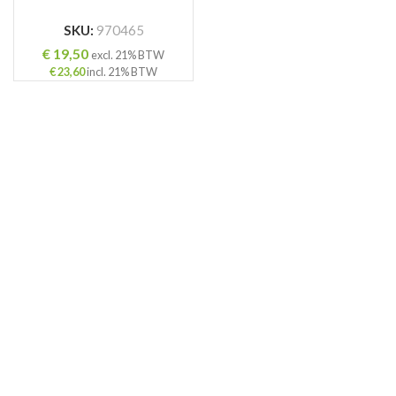
SKU:
970465
€
19,50
excl. 21% BTW
€
23,60
incl. 21% BTW
ING