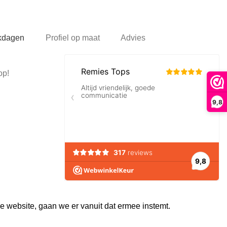
rkdagen
Profiel op maat
Advies
op!
9,8
e website, gaan we er vanuit dat ermee instemt.