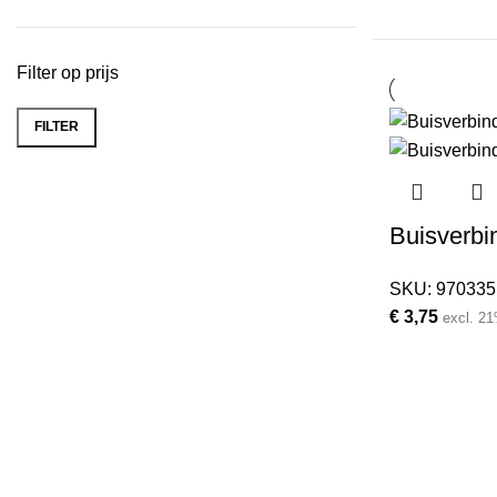
Filter op prijs
FILTER
Min.
Max.
prijs
prijs
Buisverbi
SKU:
970335
€
3,75
excl. 2