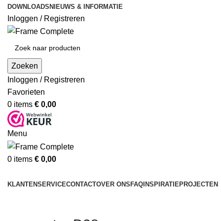
DOWNLOADS
NIEUWS & INFORMATIE
Inloggen / Registreren
Zoeken
Inloggen / Registreren
Favorieten
0
items
€
0,00
Menu
0
items
€
0,00
Producten
KLANTENSERVICE
CONTACT
OVER ONS
FAQ
INSPIRATIE
PROJECTEN