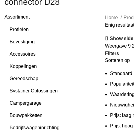
connector D28
Assortiment
Home
Prod
Enig resultaa
Profielen
Show side
Bevestiging
Weergave
9
Filters
Accessoires
Sorteren op
Koppelingen
Standaard
Gereedschap
Popularitei
Systainer Oplossingen
Waarderin
Campergarage
Nieuwighe
Bouwpakketten
Prijs: laag
Prijs: hoog
Bedrijfswageninrichting