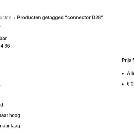
ucten
Producten getagged “connector D28”
t
bar
24
36
Prijs f
All
t
€
0
g
id
 naar hoog
 naar laag