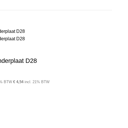
nderplaat D28
1% BTW
€
4,54
incl. 21% BTW