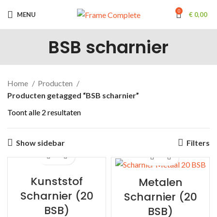
0
MENU
€
0,00
BSB scharnier
Home
Producten
Producten getagged “BSB scharnier”
Gesorteerd
Toont alle 2 resultaten
op
prijs:
Show sidebar
Filters
laag
naar
hoog
Kunststof
Metalen
Scharnier (20
Scharnier (20
BSB)
BSB)