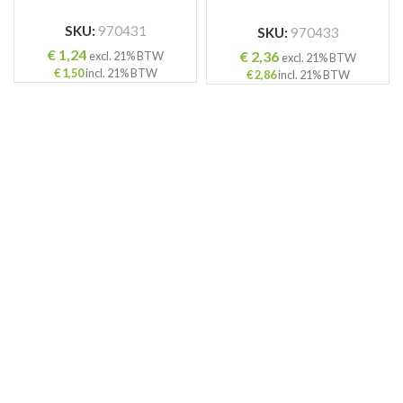
SKU:
970431
SKU:
970433
€
1,24
€
2,36
excl. 21% BTW
excl. 21% BTW
€
1,50
incl. 21% BTW
€
2,86
incl. 21% BTW
ING