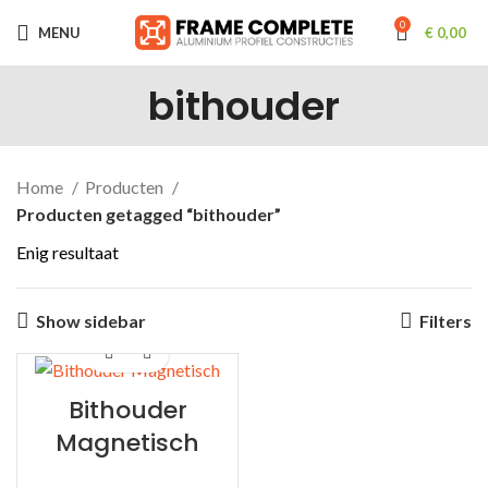
0
MENU
€
0,00
bithouder
Home
Producten
Producten getagged “bithouder”
Enig resultaat
Show sidebar
Filters
Bithouder
Magnetisch