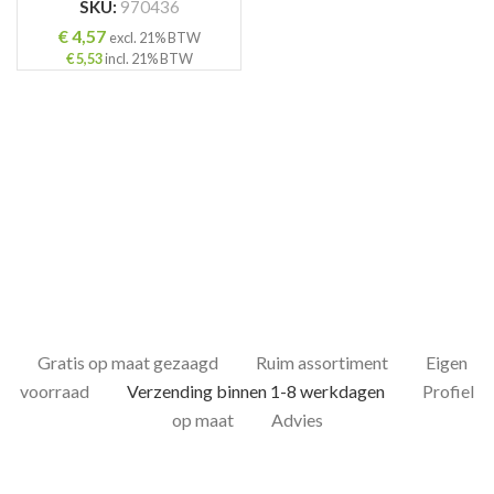
SKU:
970436
€
4,57
excl. 21% BTW
€
5,53
incl. 21% BTW
ING
Gratis op maat gezaagd
Ruim assortiment
Eigen
voorraad
Verzending binnen 1-8 werkdagen
Profiel
op maat
Advies