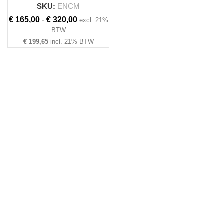
SKU:
ENCM
Prijsklasse:
€
165,00
-
€
320,00
excl. 21%
€ 165,00
BTW
tot
€
199,65
incl. 21% BTW
€ 320,00
TING