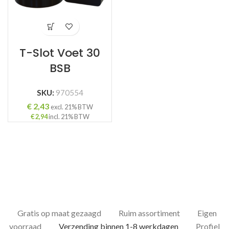
T-Slot Voet 30
BSB
SKU:
970554
€
2,43
excl. 21% BTW
€
2,94
incl. 21% BTW
Gratis op maat gezaagd
Ruim assortiment
Eigen
voorraad
Verzending binnen 1-8 werkdagen
Profiel