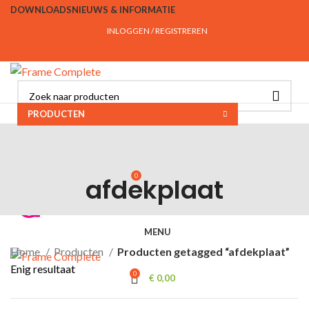
DOWNLOADS
NIEUWS & INFORMATIE
INLOGGEN / REGISTREREN
PRODUCTEN
INLOGGEN / REGISTREREN
KLANTENSERVICE
CONTACT
OVER ONS
FAQ
INSPIRATIE
PROJECTEN
0
afdekplaat
€
0,00
MENU
Home
Producten
Producten getagged “afdekplaat”
Enig resultaat
0
€
0,00