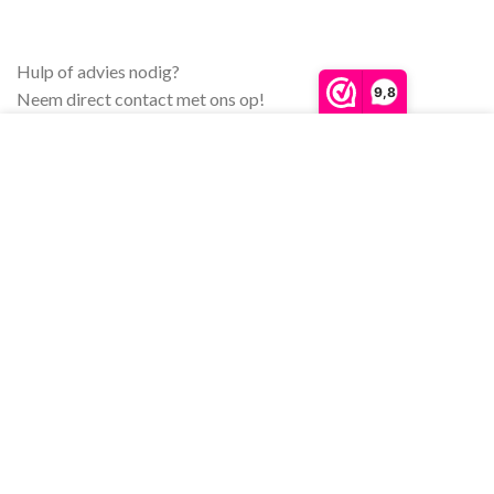
Hulp of advies nodig?
9,8
Neem direct contact met ons op!
We gebruiken cookies om ervoor te zorgen dat onze
Contact
website zo soepel mogelijk draait. Als je doorgaat met
het gebruiken van de website, gaan we er vanuit dat
ermee instemt.
MORE INFO
ACCEPT