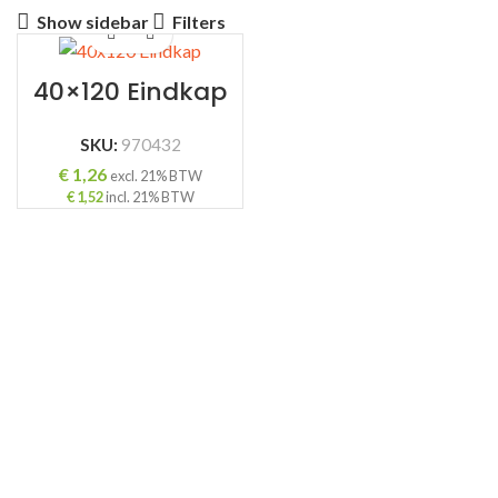
Show sidebar
Filters
40×120 Eindkap
SKU:
970432
€
1,26
excl. 21% BTW
€
1,52
incl. 21% BTW