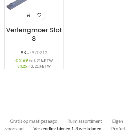
Verlengmoer Slot
8
SKU:
970212
€
2,69
excl. 21% BTW
€
3,25
incl. 21% BTW
Gratis op maat gezaagd
Ruim assortiment
Eigen
voorraad
Verzending binnen 1-8 werkdagen
Profiel