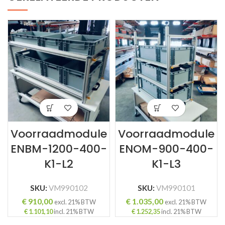
Voorraadmodule
Voorraadmodule
ENBM-1200-400-
ENOM-900-400-
K1-L2
K1-L3
SKU:
VM990102
SKU:
VM990101
€
910,00
€
1.035,00
excl. 21% BTW
excl. 21% BTW
€
1.101,10
incl. 21% BTW
€
1.252,35
incl. 21% BTW