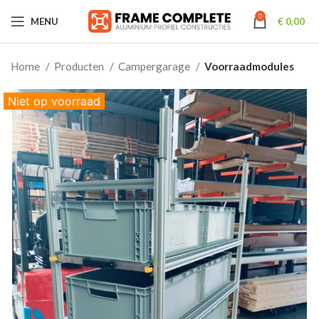
0
MENU
€
0,00
Home
Producten
Campergarage
Voorraadmodules
Niet op voorraad