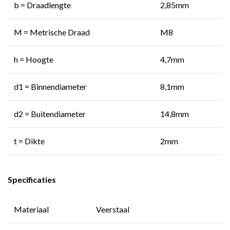
b = Draadlengte
2,85mm
M = Metrische Draad
M8
h = Hoogte
4,7mm
d1 = Binnendiameter
8,1mm
d2 = Buitendiameter
14,8mm
t = Dikte
2mm
Specificaties
Materiaal
Veerstaal