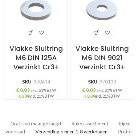
Vlakke Sluitring
Vlakke Sluitring
M6 DIN 125A
M6 DIN 9021
Verzinkt Cr3+
Verzinkt Cr3+
SKU:
970434
SKU:
970133
€
0,03
€
0,03
excl. 21% BTW
excl. 21% BTW
€
0,04
incl. 21% BTW
€
0,04
incl. 21% BTW
Gratis op maat gezaagd
Ruim assortiment
Eigen
voorraad
Verzending binnen 1-8 werkdagen
Profiel