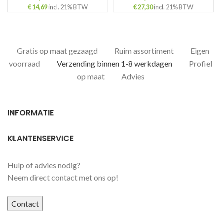
€
14,69
incl. 21% BTW
€
27,30
incl. 21% BTW
Gratis op maat gezaagd
Ruim assortiment
Eigen
voorraad
Verzending binnen 1-8 werkdagen
Profiel
op maat
Advies
INFORMATIE
KLANTENSERVICE
Hulp of advies nodig?
Neem direct contact met ons op!
Contact