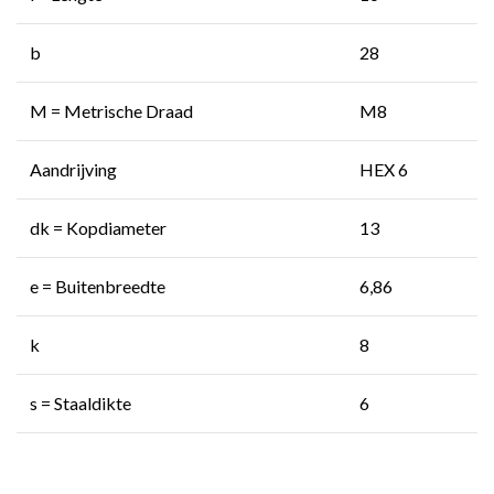
b
28
M = Metrische Draad
M8
Aandrijving
HEX 6
dk = Kopdiameter
13
e = Buitenbreedte
6,86
k
8
s = Staaldikte
6