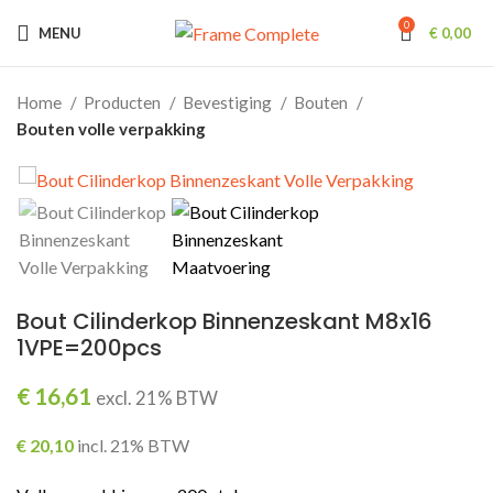
0
MENU
€
0,00
Home
Producten
Bevestiging
Bouten
Bouten volle verpakking
Bout Cilinderkop Binnenzeskant M8x16
1VPE=200pcs
€
16,61
excl. 21% BTW
€
20,10
incl. 21% BTW