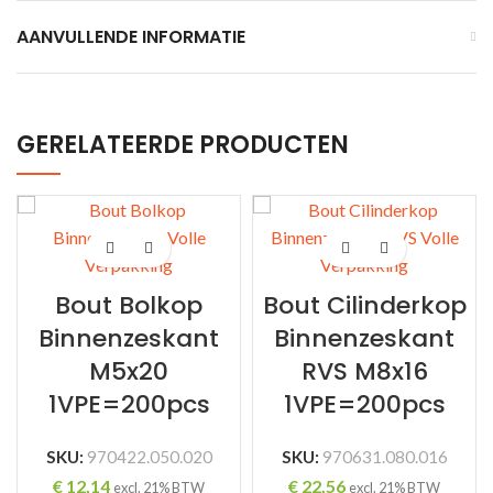
AANVULLENDE INFORMATIE
GERELATEERDE PRODUCTEN
Bout Bolkop
Bout Cilinderkop
Binnenzeskant
Binnenzeskant
M5x20
RVS M8x16
1VPE=200pcs
1VPE=200pcs
SKU:
970422.050.020
SKU:
970631.080.016
€
12,14
€
22,56
excl. 21% BTW
excl. 21% BTW