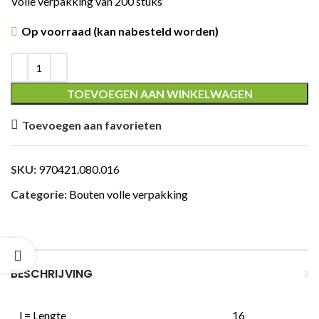
Volle verpakking van 200 stuks
Op voorraad (kan nabesteld worden)
ING
TOEVOEGEN AAN WINKELWAGEN
Toevoegen aan favorieten
SKU:
970421.080.016
Categorie:
Bouten volle verpakking
BESCHRIJVING
l = Lengte
16