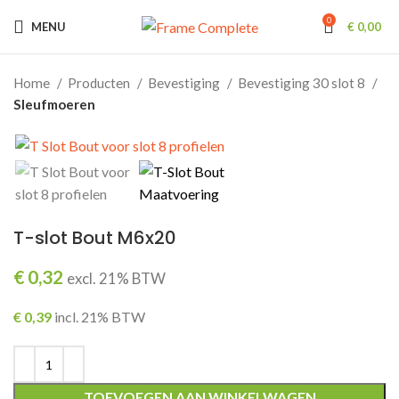
0
MENU
€
0,00
Home
Producten
Bevestiging
Bevestiging 30 slot 8
Sleufmoeren
T-slot Bout M6x20
€
0,32
excl. 21% BTW
€
0,39
incl. 21% BTW
TOEVOEGEN AAN WINKELWAGEN