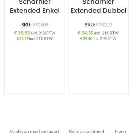
Scharnier
Scharnier
Extended Enkel
Extended Dubbel
SKU:
970209
SKU:
970210
€
18,92
€
24,30
excl. 21% BTW
excl. 21% BTW
€
22,89
incl. 21% BTW
€
29,40
incl. 21% BTW
Gratis op maat gezaagd
Ruim assortiment
Eigen