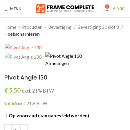
0
MENU
€
0,00
Home
Producten
Bevestiging
Bevestiging 30 slot 8
Hoekscharnieren
Pivot Angle 130
€
5,50
excl. 21% BTW
€
6,66
incl. 21% BTW
Op voorraad (kan nabesteld worden)