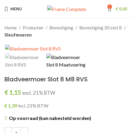
0
MENU
€
0,00
Home
Producten
Bevestiging
Bevestiging 30 slot 8
Sleufmoeren
Bladveermoer Slot 8 M8 RVS
€
1,15
excl. 21% BTW
€
1,39
incl. 21% BTW
Op voorraad (kan nabesteld worden)