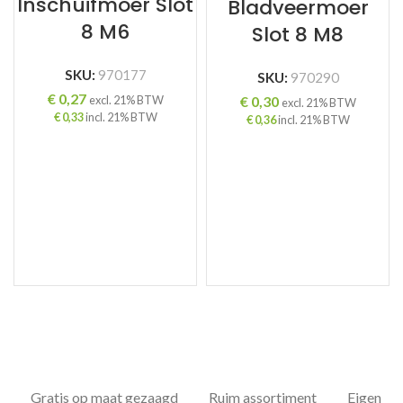
Inschuifmoer Slot
Bladveermoer
8 M6
Slot 8 M8
SKU:
970177
SKU:
970290
€
0,27
€
0,30
excl. 21% BTW
excl. 21% BTW
€
0,33
incl. 21% BTW
€
0,36
incl. 21% BTW
Gratis op maat gezaagd
Ruim assortiment
Eigen