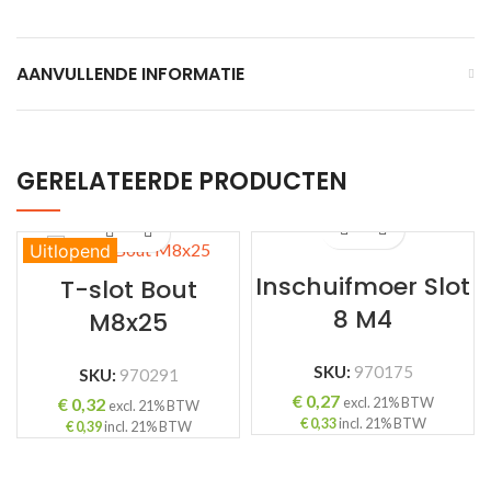
AANVULLENDE INFORMATIE
GERELATEERDE PRODUCTEN
Uitlopend
Inschuifmoer Slot
T-slot Bout
8 M4
M8x25
SKU:
970175
SKU:
970291
€
0,27
€
0,32
excl. 21% BTW
excl. 21% BTW
€
0,33
incl. 21% BTW
€
0,39
incl. 21% BTW