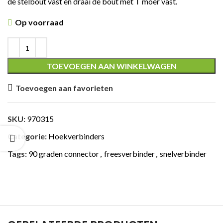
de stelbout vast en draai de bout met T moer vast.
Op voorraad
ING
TOEVOEGEN AAN WINKELWAGEN
Toevoegen aan favorieten
SKU:
970315
Categorie:
Hoekverbinders
Tags:
90 graden connector
,
freesverbinder
,
snelverbinder