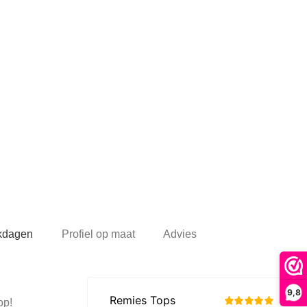
rkdagen
Profiel op maat
Advies
9,8
op!