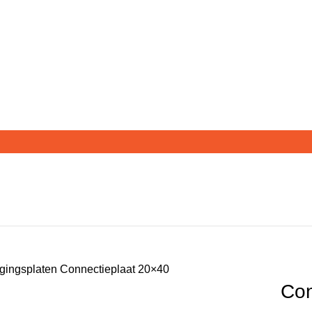
igingsplaten
Connectieplaat 20×40
Con