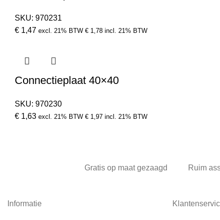
SKU:
970231
€
1,47
excl. 21% BTW
€
1,78
incl. 21% BTW
Connectieplaat 40×40
SKU:
970230
€
1,63
excl. 21% BTW
€
1,97
incl. 21% BTW
Gratis op maat gezaagd
Ruim as
Informatie
Klantenservi