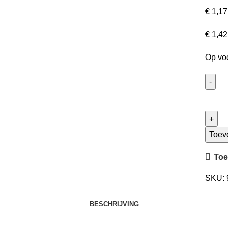
€
1,17
€
1,42
Op vo
Conne
20x40
aantal
Toev
Toe
SKU:
BESCHRIJVING