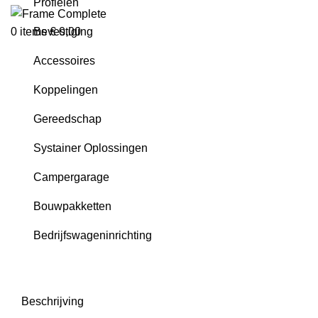
Profielen
0
items
€
0,00
Bevestiging
Accessoires
Koppelingen
Gereedschap
Systainer Oplossingen
Campergarage
Bouwpakketten
Bedrijfswageninrichting
Beschrijving