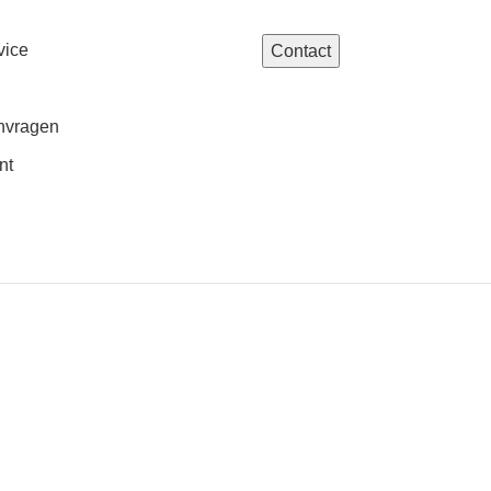
vice
Contact
nvragen
nt