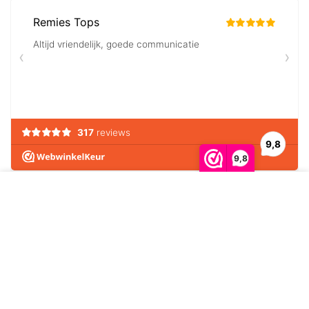
9,8
We gebruiken cookies om ervoor te zorgen dat onze
website zo soepel mogelijk draait. Als je doorgaat met
© Frame Complete B.V. 2016 - 2026
het gebruiken van de website, gaan we er vanuit dat
ermee instemt.
MORE INFO
ACCEPT