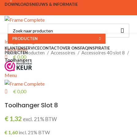
0
0
DOWNLOADS
NIEUWS & INFORMATIE
Inloggen / Registreren
PRODUCTEN
Inloggen / Registreren
KLANTENSERVICE
CONTACT
OVER ONS
FAQ
INSPIRATIE
Favorieten
Home
Producten
Accessoires
Accessoires 40 slot 8
PROJECTEN
€
0,00
Toolhangers
Menu
€
0,00
Toolhanger Slot 8
€
1,32
excl. 21% BTW
€
1,60
incl. 21% BTW