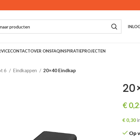
INLOG
VICE
CONTACT
OVER ONS
FAQ
INSPIRATIE
PROJECTEN
ot 6
Eindkappen
20×40 Eindkap
20
€
0,2
€
0,30
i
Op 