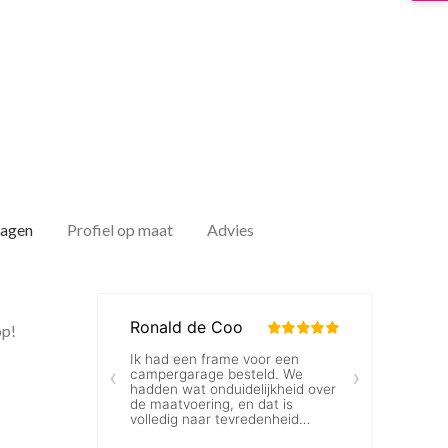
dagen
Profiel op maat
Advies
op!