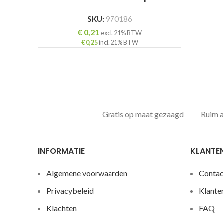
SKU:
970186
€
0,21
excl. 21% BTW
€
0,25
incl. 21% BTW
Gratis op maat gezaagd
Ruim 
INFORMATIE
KLANTE
Algemene voorwaarden
Contac
Privacybeleid
Klante
Klachten
FAQ