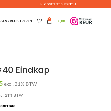
INLOGGEN / REGISTREREN
0
GEN / REGISTREREN
€
0,00
×40 Eindkap
5
excl. 21% BTW
ncl. 21% BTW
voorraad