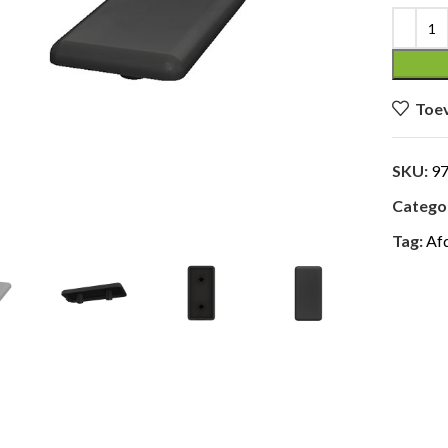
Toev
SKU:
9
Categor
Tag:
Af