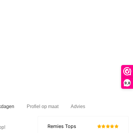
9,8
rkdagen
Profiel op maat
Advies
op!