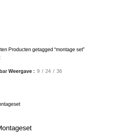
cten
Producten getagged “montage set”
t
Weergave
9
24
36
bar
ontageset