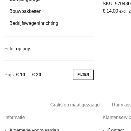
SKU:
970430
€
14,00
Bouwpakketten
excl.
Bedrijfswageninrichting
Filter op prijs
Prijs:
€ 10
—
€ 20
FILTER
Min.
Max.
prijs
prijs
Gratis op maat gezaagd
Ruim as
Informatie
Klantenservi
Algemene voorwaarden
Contact