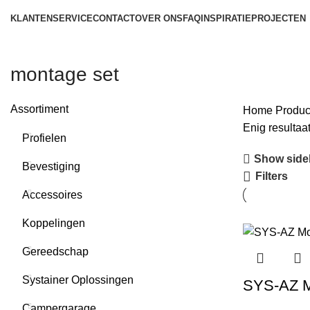
KLANTENSERVICE
CONTACT
OVER ONS
FAQ
INSPIRATIE
PROJECTEN
montage set
Assortiment
Home
Produ
Enig resultaa
Profielen
Show side
Bevestiging
Filters
Accessoires
Koppelingen
Gereedschap
Systainer Oplossingen
SYS-AZ M
Campergarage