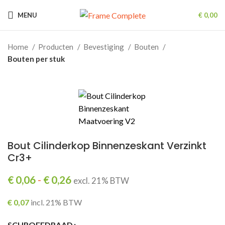
MENU
€
0,00
Home
Producten
Bevestiging
Bouten
Bouten per stuk
Bout Cilinderkop Binnenzeskant Verzinkt
Cr3+
Prijsklasse:
€
0,06
-
€
0,26
excl. 21% BTW
€ 0,06
tot
€
0,07
incl. 21% BTW
€ 0,26
SCHROEFDRAAD