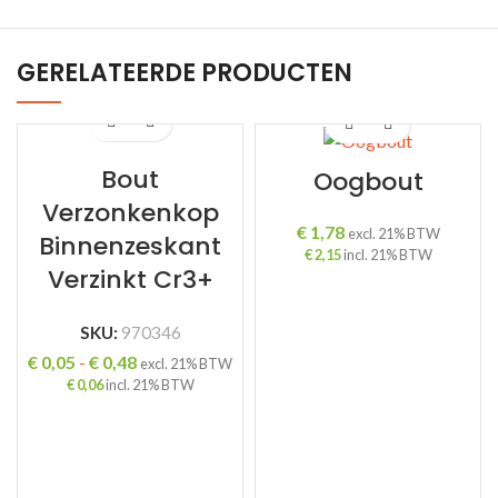
GERELATEERDE PRODUCTEN
Bout
Oogbout
Verzonkenkop
€
1,78
excl. 21% BTW
Binnenzeskant
€
2,15
incl. 21% BTW
Verzinkt Cr3+
SKU:
970346
Prijsklasse:
€
0,05
-
€
0,48
excl. 21% BTW
€ 0,05
€
0,06
incl. 21% BTW
tot
€ 0,48